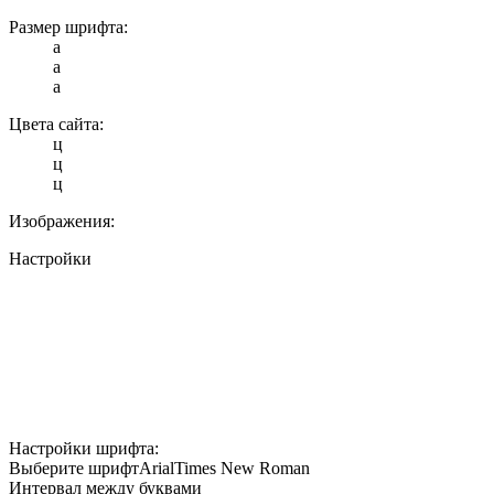
Размер шрифта:
a
a
a
Цвета сайта:
ц
ц
ц
Изображения:
Настройки
Настройки шрифта:
Выберите шрифт
Arial
Times New Roman
Интервал между буквами