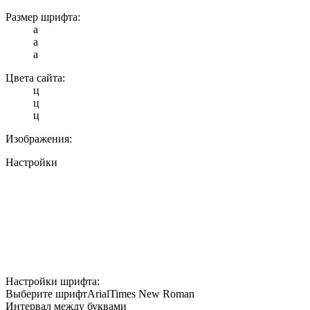
Размер шрифта:
a
a
a
Цвета сайта:
ц
ц
ц
Изображения:
Настройки
Настройки шрифта:
Выберите шрифт
Arial
Times New Roman
Интервал между буквами