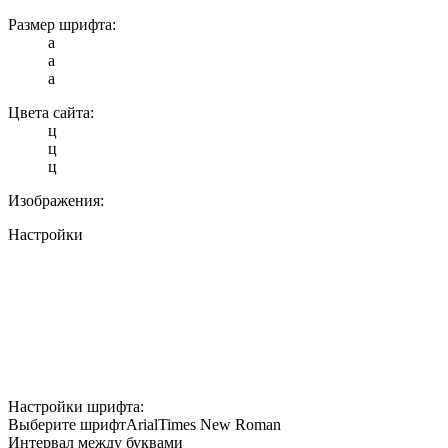
Размер шрифта:
a
a
a
Цвета сайта:
ц
ц
ц
Изображения:
Настройки
Настройки шрифта:
Выберите шрифт
Arial
Times New Roman
Интервал между буквами