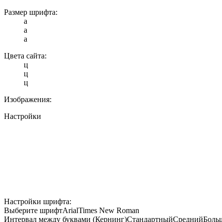
Размер шрифта:
a
a
a
Цвета сайта:
ц
ц
ц
Изображения:
Настройки
Настройки шрифта:
Выберите шрифт
Arial
Times New Roman
Интервал между буквами (Кернинг)
Стандартный
Средний
Боль