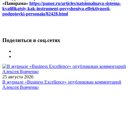
«Панорама»
https://panor.ru/articles/natsionalnaya-sistema-
kvalifikatsiy-kak-instrument-povysheniya-effektivnosti-
podgotovki-personala/82428.html
Поделиться в соц.сетях
25 августа 2026
В журнале «Business Excellence» опубликован комментарий
Алексея Вовченко