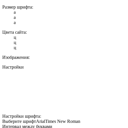
Размер шрифта:
a
a
a
Цвета сайта:
ц
ц
ц
Изображения:
Настройки
Настройки шрифта:
Выберите шрифт
Arial
Times New Roman
Интервал между буквами