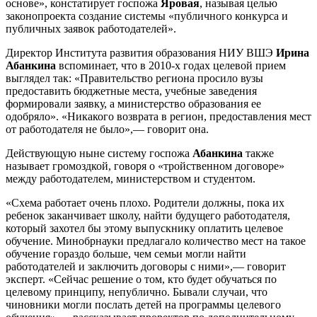
основе», констатирует госпожа
Яровая
, называя целью
законопроекта создание системы «публичного конкурса и
публичных заявок работодателей».
Директор Института развития образования НИУ ВШЭ
Ирина
Абанкина
вспоминает, что в 2010-х годах целевой прием
выглядел так: «Правительство региона просило вузы
предоставить бюджетные места, учебные заведения
формировали заявку, а министерство образования ее
одобряло». «Никакого возврата в регион, предоставления мест
от работодателя не было»,— говорит она.
Действующую ныне систему госпожа
Абанкина
также
называет громоздкой, говоря о «тройственном договоре»
между работодателем, министерством и студентом.
«Схема работает очень плохо. Родители должны, пока их
ребенок заканчивает школу, найти будущего работодателя,
который захотел бы этому выпускнику оплатить целевое
обучение. Минобрнауки предлагало количество мест на такое
обучение гораздо больше, чем семьи могли найти
работодателей и заключить договоры с ними»,— говорит
эксперт. «Сейчас решение о том, кто будет обучаться по
целевому принципу, непублично. Бывали случаи, что
чиновники могли послать детей на программы целевого