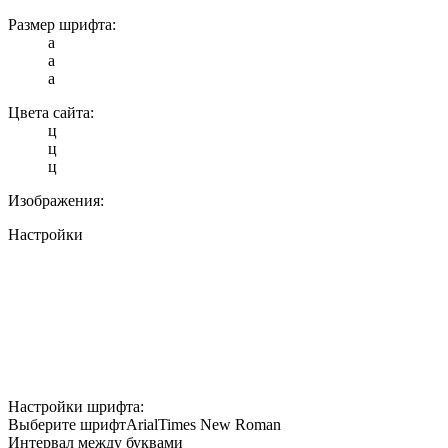
Размер шрифта:
a
a
a
Цвета сайта:
ц
ц
ц
Изображения:
Настройки
Настройки шрифта:
Выберите шрифт
Arial
Times New Roman
Интервал между буквами