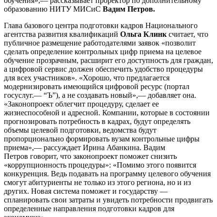
обучения»,— рассказывает проректор по дополнительному
образованию НИТУ МИСиС
Вадим Петров.
Глава базового центра подготовки кадров Национального
агентства развития квалификаций
Ольга Клинк
считает, что
публичное размещение работодателями заявок «позволит
сделать определение контрольных цифр приема на целевое
обучение прозрачным, расширит его доступность для граждан,
а цифровой сервис должен обеспечить удобство процедуры
для всех участников». «Хорошо, что предлагается
модернизировать имеющийся цифровой ресурс (портал
госуслуг.— “Ъ”), а не создавать новый»,— добавляет она.
«Законопроект облегчит процедуру, сделает ее
жизнеспособной и адресной. Компании, которые в состоянии
прогнозировать потребность в кадрах, будут определять
объемы целевой подготовки, ведомства будут
пропорционально формировать вузам контрольные цифры
приема»,— рассуждает Ирина Абанкина. Вадим
Петров говорит, что законопроект поможет снизить
«коррупционность процедуры»: «Помимо этого появится
конкуренция. Ведь подавать на программу целевого обучения
смогут абитуриенты не только из этого региона, но и из
других. Новая система поможет и государству —
спланировать свои затраты и увидеть потребности продвигать
определенные направления подготовки кадров для