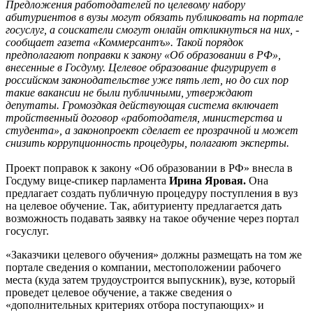
Предложения работодателей по целевому набору
абитуриентов в вузы могут обязать публиковать на портале
госуслуг, а соискатели смогут онлайн откликнуться на них, -
сообщает газета «Коммерсантъ». Такой порядок
предполагают поправки к закону «Об образовании в РФ»,
внесенные в Госдуму. Целевое образование фигурирует в
российском законодательстве уже пять лет, но до сих пор
такие вакансии не были публичными, утверждают
депутаты. Громоздкая действующая система включает
тройственный договор «работодателя, министерства и
студента», а законопроект сделает ее прозрачной и может
снизить коррупционность процедуры, полагают эксперты.
Проект поправок к закону «Об образовании в РФ» внесла в
Госдуму вице-спикер парламента
Ирина Яровая.
Она
предлагает создать публичную процедуру поступления в вуз
на целевое обучение. Так, абитуриенту предлагается дать
возможность подавать заявку на такое обучение через портал
госуслуг.
«Заказчики целевого обучения» должны размещать на том же
портале сведения о компании, местоположении рабочего
места (куда затем трудоустроится выпускник), вузе, который
проведет целевое обучение, а также сведения о
«дополнительных критериях отбора поступающих» и