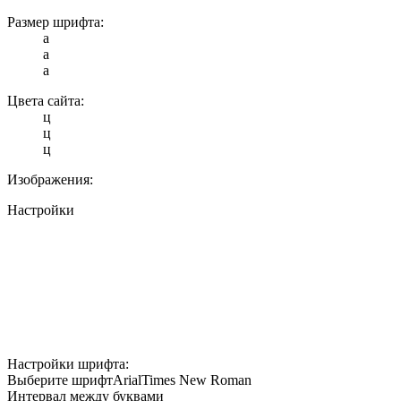
Размер шрифта:
a
a
a
Цвета сайта:
ц
ц
ц
Изображения:
Настройки
Настройки шрифта:
Выберите шрифт
Arial
Times New Roman
Интервал между буквами