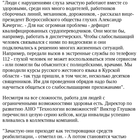
"Люди с нарушениями слуха зачастую работают вместе со
здоровыми, среди них много водителей, работников
сборочных линий, механиков, дорожников, - рассказал вице-
президент Всероссийского общества глухих Александр
Качергис. - Для нас огромная проблема - дефицит
квалифицированных сурдопереводчиков. Они могли бы,
например, работать в диспетчерских. Чтобы слабослышащий
человек связывался с ними по видеосвязи и они
подключались к решению многих жизненных ситуаций.
Например, передали вызов в экстренные службы по телефону
112 - глухой человек не может воспользоваться этим сервисом
- или помогли бы объяснится с полицейскими, врачами. Мы
проводили курсы русского жестового языка в Курской
области - так туда пришли, в том числе, несколько десятков
священников. Им для проведения обрядов надо было
научиться общаться со слабослышащими прихожанами".
Несмотря на все сложности, работа для людей с
ограниченными возможностями здоровья есть. Директор по
развитию АНО "Технологии возможностей" Виктор Глушков
перечислил целую серию кейсов, когда инвалиды успешно
вливались в коллективы компаний.
"Зачастую они приходят как тестировщики средств
реабилитации, - отметил он. - А потом становятся частью