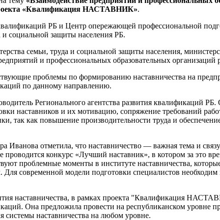
на тему
«Взаимодействие предприятий и профессиональных о
х проекта «Квалификация НАСТАВНИК»
.
 квалификаций РБ и Центр опережающей профессиональной подг
а и социальной защиты населения РБ.
терства семьи, труда и социальной защиты населения, министерс
предприятий и профессиональных образовательных организаций 
вующие проблемы по формированию наставничества на предпри
икаций по данному направлению.
водитель Регионального агентства развития квалификаций РБ. Он
овки наставников и их мотивацию, сопряжение требований рабо
ки, так как повышение производительности труда и обеспечение
ра Иванова отметила, что наставничество — важная тема и свя
е проводится конкурс «Лучший наставник», в котором за это вре
вуют проблемные моменты в институте наставничества, которые
м. Для современной модели подготовки специалистов необходим
ития наставничества, в рамках проекта "Квалификация НАСТАВН
икаций. Она предложила провести на республиканском уровне 
ля системы наставничества на любом уровне.