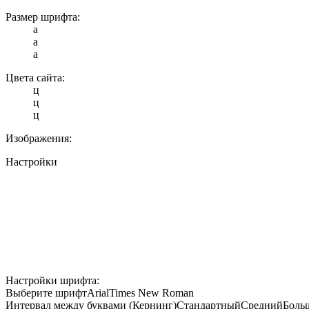
Размер шрифта:
a
a
a
Цвета сайта:
ц
ц
ц
Изображения:
Настройки
Настройки шрифта:
Выберите шрифт
Arial
Times New Roman
Интервал между буквами (Кернинг)
Стандартный
Средний
Боль