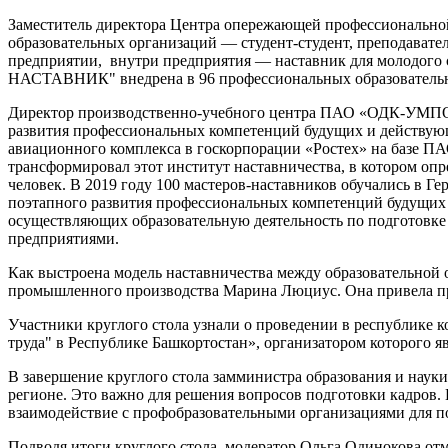
Заместитель директора Центра опережающей профессиональной
образовательных организаций — студент-студент, преподавател
предприятии, внутри предприятия — наставник для молодого с
НАСТАВНИК" внедрена в 96 профессиональных образовательн
Директор производственно-учебного центра ПАО «ОДК-УМПО» 
развития профессиональных компетенций будущих и действующ
авиационного комплекса в госкорпорации «Ростех» на базе П
трансформировал этот институт наставничества, в котором оп
человек. В 2019 году 100 мастеров-наставников обучались в 
поэтапного развития профессиональных компетенций будущих
осуществляющих образовательную деятельность по подготовк
предприятиями.
Как выстроена модель наставничества между образовательной 
промышленного производства Марина Люциус. Она привела пр
Участники круглого стола узнали о проведении в республике
труда" в Республике Башкортостан», организатором которого 
В завершение круглого стола замминистра образования и науки
регионе. Это важно для решения вопросов подготовки кадров. 
взаимодействие с профобразовательными организациями для 
Подводя итоги круглого стола, модератор Ольга Одинокова отм