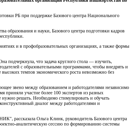
бразовательных организаций Республики Башкортостан по
отовки РБ при поддержке Базового центра Национального
тва образования и науки, Базового центра подготовки кадров
республики.
ятиях и в профобразовательных организациях, а также формы
а подчеркнула, что задача круглого стола — изучить,
тодателей с образовательными программами, чтобы внедрять и
 высоких темпов экономического роста невозможно без
зующее звено между образованием и работодателями независимо
мя приняли участие более 100 экспертов из разных
 нужно решать. Необходимо стимулировать и обучать
 конструктивный диалог между работодателями и
ИК", рассказала Ольга Клинк, руководитель Базового центра
проектно-аналитическую сессию по формированию системы