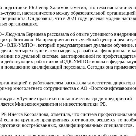
 подготовки РБ Ленар Халимов заметил, что тема наставничест
ь-студент, наставничество между образовательной организацией
пециалиста. Он добавил, что в 2021 году целевая модель наста
ых организациях.
Людмила Берешева рассказала об опыте успешного внедрения 
их работников. На предприятии есть учебный центр и реализуе
АО «ОДК-УМПО», который предусматривает дуальное обучение, 
ределил четырехступенчатую модель, разработал функционал и к
Германии по дуальной системе, адаптированной по профстандарт
 и действующих работников «ОДК-УМПО» вошла в федеральную 
е и повышению квалификаций персонала. Сегодня она применя
организацией и работодателем рассказала заместитель директор
имер многолетнего сотрудничества с АО «Востокнефтезаводмо
 конкурса «Лучшие практики наставничества среди предприятий
является Минэкономразвития и инвестполитики РБ.
 РБ Инесса Косолапова, отметила, что система профессионально
И если на крупных предприятиях этот вопрос решается, то необ
подготовки востребованных, квалифицированных специалистов.
етила, что наставничество на рабочем месте и в образовании —