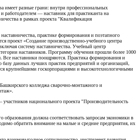
ва имеет разные грани: внутри профессиональных
 и работодателем — наставник для практиканта на
вничества в рамках проекта "Квалификация
наставничества, практике формирования и поэтапного
тся проект «Создание производственно-учебного центра
включая систему наставничества. Учебный центр
атегории наставников. Программу обучения прошли более 1000
ам. Все наставники поощряются. Практика формирования и
базу данных лучших практик предприятий и организаций,
ется крупнейшими госкорпорациями и высокотехнологичными
а Башкирского колледжа сварочно-монтажного и
нтаж».
 — участников национального проекта "Производительность
го образования должна соответствовать запросам экономики в
ходимо обратить внимание на малые и средние предприятия, их
 это взаимовыгодное сотрудничество, инструмент развития