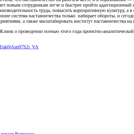
ает новым сотрудникам легче и быстрее пройти адаптационный 
производительность труда, повысить корпоративную культуру, а
ионе система наставничества только набирает обороты, и сего
иятиями, а также масштабировать институт наставничества на 
 Клинк о проведении осенью этого года проектно-аналитическо
j_Tqk0jAsn97S2j_VA