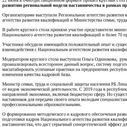
22 июня в очно-дистанционном формате прошел круглый стол 
развитию региональной модели наставничества в рамка
Организаторами выступили Региональное агентство развития
агентства развития квалификаций и Министерства семьи, труд
В работе круглого стола приняли участие представители минис
Национального агентства развития квалификаций и более 70 
Участники обсудили имеющийся положительный опыт и сущест
взаимодействия с Национальным агентством развития квалиф
Модератором круглого стола выступила Ольга Одинокова, руко
проанализировать всесторонне данный вопрос, систему подгот
масштабировать успешные практики на предприятиях республи
изменения качества кадровой базы.
Министр семьи, труда и социальной защиты населения РБ Лена
от видов экономической деятельности. С 2019 года в республик
направлений экономики, включая бюджетную сферу. Но сущест
наставников для передачи своего опыта молодым специалиста
профессиональными образовательными.
О формировании методического и кадрового обеспечения разв
подготовки кадров Национального агентства развития квалиф
наставничества, что даст серьезный синергетический эффект д