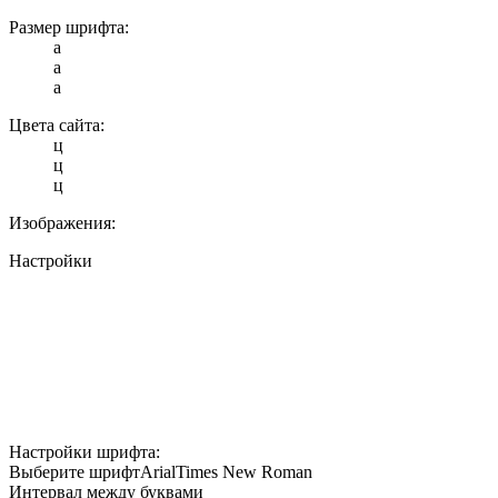
Размер шрифта:
a
a
a
Цвета сайта:
ц
ц
ц
Изображения:
Настройки
Настройки шрифта:
Выберите шрифт
Arial
Times New Roman
Интервал между буквами