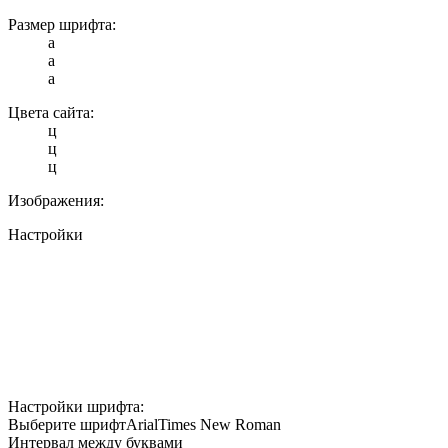
Размер шрифта:
a
a
a
Цвета сайта:
ц
ц
ц
Изображения:
Настройки
Настройки шрифта:
Выберите шрифт
Arial
Times New Roman
Интервал между буквами