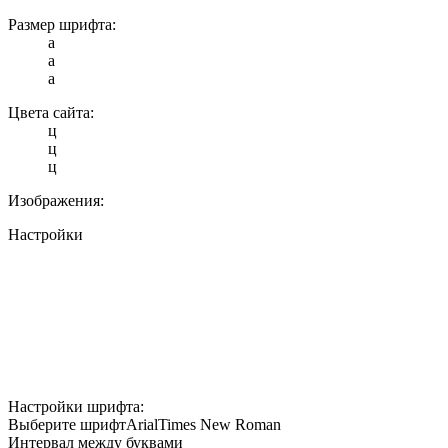
Размер шрифта:
a
a
a
Цвета сайта:
ц
ц
ц
Изображения:
Настройки
Настройки шрифта:
Выберите шрифт
Arial
Times New Roman
Интервал между буквами