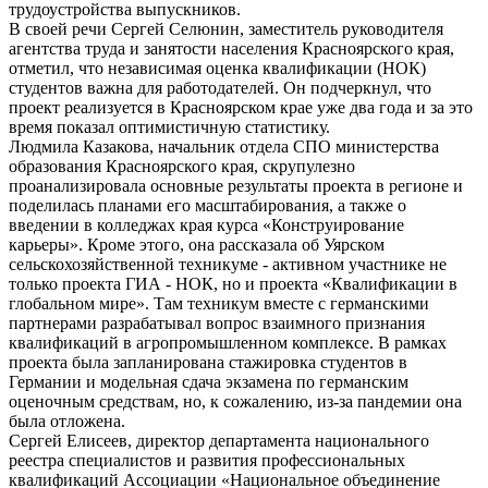
трудоустройства выпускников.
В своей речи Сергей Селюнин, заместитель руководителя
агентства труда и занятости населения Красноярского края,
отметил, что независимая оценка квалификации (НОК)
студентов важна для работодателей. Он подчеркнул, что
проект реализуется в Красноярском крае уже два года и за это
время показал оптимистичную статистику.
Людмила Казакова, начальник отдела СПО министерства
образования Красноярского края, скрупулезно
проанализировала основные результаты проекта в регионе и
поделилась планами его масштабирования, а также о
введении в колледжах края курса «Конструирование
карьеры». Кроме этого, она рассказала об Уярском
сельскохозяйственной техникуме - активном участнике не
только проекта ГИА - НОК, но и проекта «Квалификации в
глобальном мире». Там техникум вместе с германскими
партнерами разрабатывал вопрос взаимного признания
квалификаций в агропромышленном комплексе. В рамках
проекта была запланирована стажировка студентов в
Германии и модельная сдача экзамена по германским
оценочным средствам, но, к сожалению, из-за пандемии она
была отложена.
Сергей Елисеев, директор департамента национального
реестра специалистов и развития профессиональных
квалификаций Ассоциации «Национальное объединение