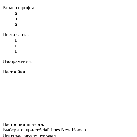
Размер шрифта:
a
a
a
Цвета сайта:
ц
ц
ц
Изображения:
Настройки
Настройки шрифта:
Выберите шрифт
Arial
Times New Roman
Интервал между буквами