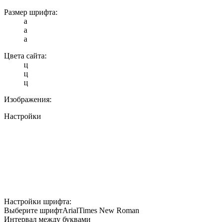
Размер шрифта:
a
a
a
Цвета сайта:
ц
ц
ц
Изображения:
Настройки
Настройки шрифта:
Выберите шрифт
Arial
Times New Roman
Интервал между буквами