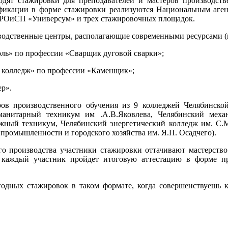
одят стажировки для преподавателей и мастеров производст
кации в форме стажировки реализуются Национальным агент
РОиСП «Универсум» и трех стажировочных площадок.
водственные центры, располагающие современными ресурсами (
ль» по профессии «Сварщик дуговой сварки»;
колледж» по профессии «Каменщик»;
р».
ров производственного обучения из 9 колледжей Челябинско
манитарный техникум им .А.В.Яковлева, Челябинский меха
жный техникум, Челябинский энергетический колледж им. С.
ромышленности и городского хозяйства им. Я.П. Осадчего).
го производства участники стажировки оттачивают мастерст
 каждый участник пройдет итоговую аттестацию в форме п
годных стажировок в таком формате, когда совершенствуешь к