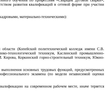
венного обучения по профессиям «Сварщик дуговой сварки»,
ством развития квалификаций в сетевой форме при участии
кадровыми, материально-техническими):
й области (Копейский политехнический колледж имени С.В.
нико-технологический техникум, Каслинский промышленно-
М. Кирова, Коркинский горно-строительный техникум, Южно-
во выполнения основных трудовых функций, предусмотренных
рофессионального экзамена (по модели независимой оценки
валификацию на современном рабочем месте, иначе теряется