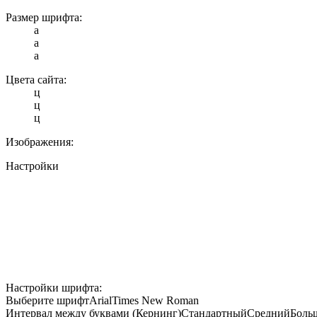
Размер шрифта:
a
a
a
Цвета сайта:
ц
ц
ц
Изображения:
Настройки
Настройки шрифта:
Выберите шрифт
Arial
Times New Roman
Интервал между буквами (Кернинг)
Стандартный
Средний
Боль