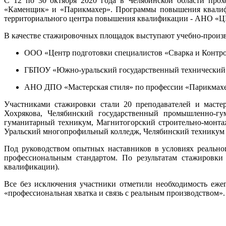
С 12 по 30 октября 2020 года в Челябинской области прох
«Каменщик» и «Парикмахер». Программы повышения квалифи
территориального центра повышения квалификации - АНО «Ц
В качестве стажировочных площадок выступают учебно-произ
ООО «Центр подготовки специалистов «Сварка и Контро
ГБПОУ «Южно-уральский государственный технический 
АНО ДПО «Мастерская стиля» по профессии «Парикмахе
Участниками стажировки стали 20 преподавателей и масте
Хохрякова, Челябинский государственный промышленно-гу
гуманитарный техникум, Магнитогорский строительно-монта
Уральский многопрофильный колледж, Челябинский техникум п
Под руководством опытных наставников в условиях реально
профессиональным стандартом. По результатам стажировки
квалификации).
Все без исключения участники отметили необходимость еже
«профессиональная хватка и связь с реальным производством».