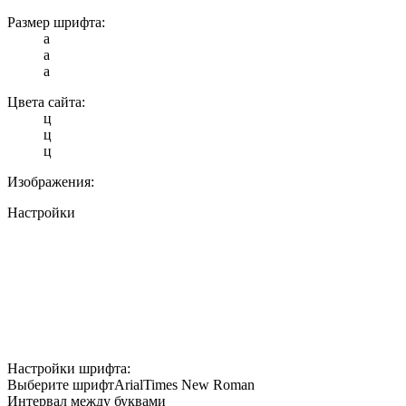
Размер шрифта:
a
a
a
Цвета сайта:
ц
ц
ц
Изображения:
Настройки
Настройки шрифта:
Выберите шрифт
Arial
Times New Roman
Интервал между буквами