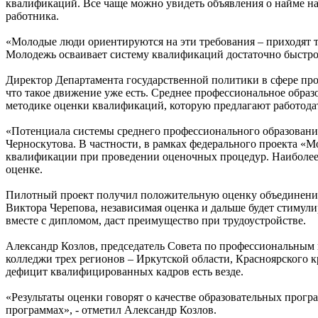
квалификаций. Все чаще можно увидеть объявления о найме на
работника.
«Молодые люди ориентируются на эти требования – приходят тр
Молодежь осваивает систему квалификаций достаточно быстро, 
Директор Департамента государственной политики в сфере пр
что такое движение уже есть. Среднее профессиональное обра
методике оценки квалификаций, которую предлагают работода
«Потенциала системы среднего профессионального образовани
Черноскутова. В частности, в рамках федерального проекта «
квалификации при проведении оценочных процедур. Наиболее
оценке.
Пилотный проект получил положительную оценку объединений
Виктора Черепова, независимая оценка и дальше будет стимул
вместе с дипломом, даст преимущество при трудоустройстве.
Александр Козлов, председатель Совета по профессиональным 
колледжи трех регионов – Иркутской области, Красноярского кр
дефицит квалифицированных кадров есть везде.
«Результаты оценки говорят о качестве образовательных прог
программах», - отметил Александр Козлов.