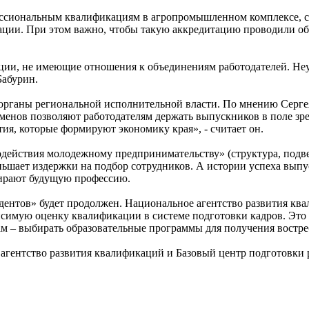
ессиональным квалификациям в агропромышленном комплексе, сч
ации. При этом важно, чтобы такую аккредитацию проводили о
ции, не имеющие отношения к объединениям работодателей. Неу
Бабурин.
органы региональной исполнительной власти. По мнению Сергея
кзаменов позволяют работодателям держать выпускников в поле 
тия, которые формируют экономику края», - считает он.
одействия молодежному предпринимательству» (структура, под
ньшает издержки на подбор сотрудников. А истории успеха вып
бирают будущую профессию.
дентов» будет продолжен. Национальное агентство развития к
имую оценку квалификации в системе подготовки кадров. Это п
нам – выбирать образовательные программы для получения вост
гентство развития квалификаций и Базовый центр подготовки р