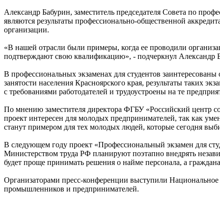
Александр Бабурин, заместитель председателя Совета по проф
являются результаты профессионально-общественной аккредит
организации.
«В нашей отрасли были примеры, когда ее проводили организа
подтверждают свою квалификацию», - подчеркнул Александр 
В профессиональных экзаменах для студентов заинтересованы 
занятости населения Красноярского края, результаты таких э
с требованиями работодателей и трудоустроены на те предприя
По мнению заместителя директора ФГБУ «Российский центр с
проект интересен для молодых предпринимателей, так как уме
станут примером для тех молодых людей, которые сегодня вы
В следующем году проект «Профессиональный экзамен для сту
Министерством труда РФ планируют поэтапно внедрять независ
будет проще принимать решения о найме персонала, а гражда
Организаторами пресс-конференции выступили Национальное а
промышленников и предпринимателей.