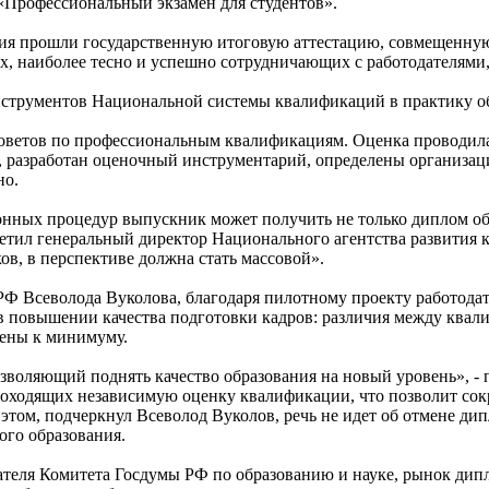
«Профессиональный экзамен для студентов».
ия прошли государственную итоговую аттестацию, совмещенную
 наиболее тесно и успешно сотрудничающих с работодателями, 
нструментов Национальной системы квалификаций в практику о
 Советов по профессиональным квалификациям. Оценка проводил
ы, разработан оценочный инструментарий, определены организ
но.
онных процедур выпускник может получить не только диплом о
етил генеральный директор Национального агентства развития 
в, в перспективе должна стать массовой».
Ф Всеволода Вуколова, благодаря пилотному проекту работодат
в повышении качества подготовки кадров: различия между квали
дены к минимуму.
воляющий поднять качество образования на новый уровень», - 
оходящих независимую оценку квалификации, что позволит сокра
этом, подчеркнул Всеволод Вуколов, речь не идет об отмене ди
ого образования.
теля Комитета Госдумы РФ по образованию и науке, рынок дипл