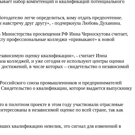
азывает набор компетенций и квалификаций потенциального
отодателю легче определиться, кому отдать предпочтение.
 навстречу друг другу», - подчеркнула Любовь Духанина.
в Министерства просвещения РФ Инна Черноскутова считает,
оекту профессиональные колледжи «привыкают» к новой
езависимую оценку квалификации», - считает Инна
аза колледжей, и уже сегодня ее используют центры оценки
остижений, в числе которых – свидетельство о независимой
 Российского союза промышленников и предпринимателей
. Свидетельство о квалификации, которое выдается выпускнику
о в пилотном проекте в этом году участвовали отраслевые
нтересованы в независимой оценке по всей стране, так как
ивших квалификацию невелик, это сигнал для изменений в