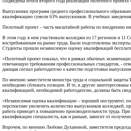
Подведены итоги второго года реализации пилотного проекта 
Выпускники программ среднего профессионального образован
квалификацию сумели 63% выпускников. В учебных заведениях,
Пилотный проект – часть масштабной работы по внедрению и
В этом году в нем участвовали колледжи из 17 регионов и 11
востребованным на рынке труда. Были подготовлены эксперт
Студенты прошли независимую оценку квалификаций бесплат
«Пилотный проект показал, что в рамках обычных экзаменаци
отвечающую требованиям профессиональных стандартов, - отм
дающая сигнал работодателю о качестве подготовки выпускнико
По мнению заместителя министра труда и социальной защиты Р
необходимо сближать позиции. И те, и другие заинтересованы 
квалификацией, необходимой работодателю, должны быть све
«Независимая оценка квалификации – хороший инструмент, поз
перспективе увеличить количество выпускников колледжей, пр
работа приведет к повышению производительности труда. При 
квалификации специалиста, как и раньше, зависит от полученн
Впрочем, по мнению Любови Духаниной, заместителя председа