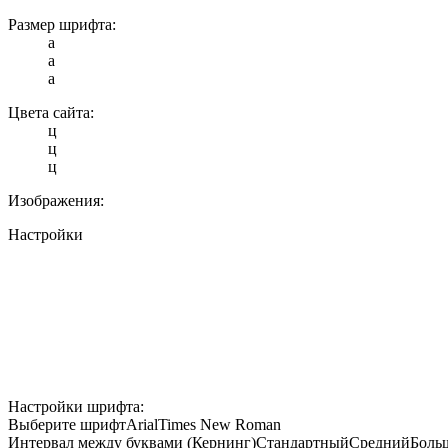
Размер шрифта:
a
a
a
Цвета сайта:
ц
ц
ц
Изображения:
Настройки
Настройки шрифта:
Выберите шрифт
Arial
Times New Roman
Интервал между буквами (Кернинг)
Стандартный
Средний
Боль