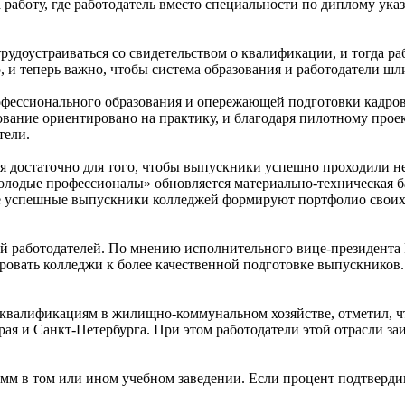
 работу, где работодатель вместо специальности по диплому ук
удоустраиваться со свидетельством о квалификации, и тогда раб
и теперь важно, чтобы система образования и работодатели шли
офессионального образования и опережающей подготовки кадро
зование ориентировано на практику, и благодаря пилотному пр
тели.
я достаточно для того, чтобы выпускники успешно проходили н
Молодые профессионалы» обновляется материально-техническая б
 успешные выпускники колледжей формируют портфолио своих д
 работодателей. По мнению исполнительного вице-президента
ировать колледжи к более качественной подготовке выпускников
квалификациям в жилищно-коммунальном хозяйстве, отметил, чт
ая и Санкт-Петербурга. При этом работодатели этой отрасли заи
рамм в том или ином учебном заведении. Если процент подтверд