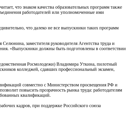
итает, что знаком качества образовательных программ также
бъединения работодателей или уполномоченные ими
дивительно, что далеко не все выпускники таких программ
 Селюнина, заместителя руководителя Агентства труда и
зрения. «Выпускники должны быть подготовлены в соответствии
ведомственная Росмолодежи) Владимира Уткина, пилотный
ускников колледжей, сдавших профессиональный экзамен,
валификаций совместно с Министерством просвещения РФ и
озволит повысить прозрачность рынка труда: работодателям
ребованных квалификаций.
абочих кадров, при поддержке Российского союза