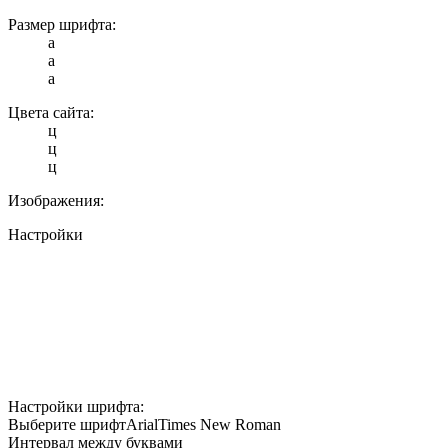
Размер шрифта:
a
a
a
Цвета сайта:
ц
ц
ц
Изображения:
Настройки
Настройки шрифта:
Выберите шрифт
Arial
Times New Roman
Интервал между буквами