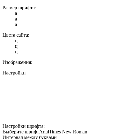
Размер шрифта:
a
a
a
Цвета сайта:
ц
ц
ц
Изображения:
Настройки
Настройки шрифта:
Выберите шрифт
Arial
Times New Roman
Интервал между буквами