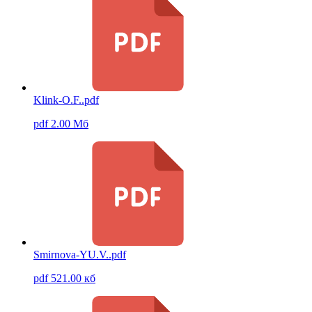
Klink-O.F..pdf
pdf 2.00 Мб
Smirnova-YU.V..pdf
pdf 521.00 кб