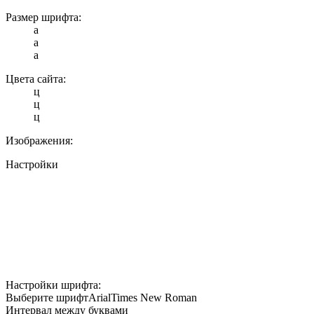
Размер шрифта:
a
a
a
Цвета сайта:
ц
ц
ц
Изображения:
Настройки
Настройки шрифта:
Выберите шрифт
Arial
Times New Roman
Интервал между буквами