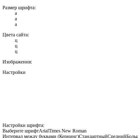
Размер шрифта:
a
a
a
Цвета сайта:
ц
ц
ц
Изображения:
Настройки
Настройки шрифта:
Выберите шрифт
Arial
Times New Roman
Интервал между буквами (Кернинг)
Стандартный
Средний
Боль