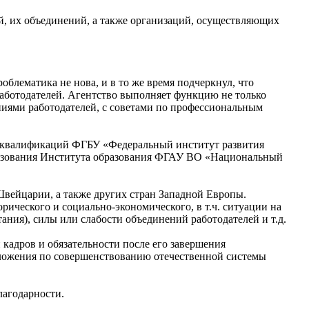
ей, их объединений, а также организаций, осуществляющих
блематика не нова, и в то же время подчеркнул, что
 работодателей. Агентство выполняет функцию не только
ениями работодателей, с советами по профессиональным
м квалификаций ФГБУ «Федеральный институт развития
разования Института образования ФГАУ ВО «Национальный
ейцарии, а также других стран Западной Европы.
рического и социально-экономического, в т.ч. ситуации на
ия), силы или слабости объединений работодателей и т.д.
кадров и обязательности после его завершения
дложения по совершенствованию отечественной системы
лагодарности.