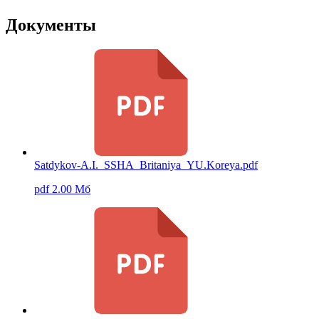
Документы
Satdykov-A.I._SSHA_Britaniya_YU.Koreya.pdf
pdf 2.00 Мб