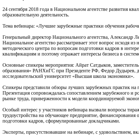
24 сентября 2018 года в Национальном агентстве развития кв
образовательную деятельность.
Тема вебинара: «Лучшие зарубежные практики обучения рабоч
Генеральный директор Национального агентства, Александр Лей
Национальное агентство рассматривает этот вопрос исходя из 
методического центра по вопросам подготовки кадров в интер
квалификациям и поэтому отражает интересы бизнеса в систем
Основные спикеры мероприятия: Айрат Сатдыков, заместитель
образования» РАНХиГС при Президенте РФ, Федор Дудырев, д
исследовательский университет «Высшая школа экономики».
Спикеры представили обзоры лучших зарубежных практик на 
Презентация сопровождалась сопоставлением зарубежного и рос
рынке труда, приверженности к модели координируемой эконом
Особый интерес у участников вебинара вызвали вопросы тираж
трудоустройства на обучающее предприятие, финансирования о
подготовки кадров, сформулированные докладчиками.
Эксперты, присутствовавшие на вебинаре, с удовольствием, в