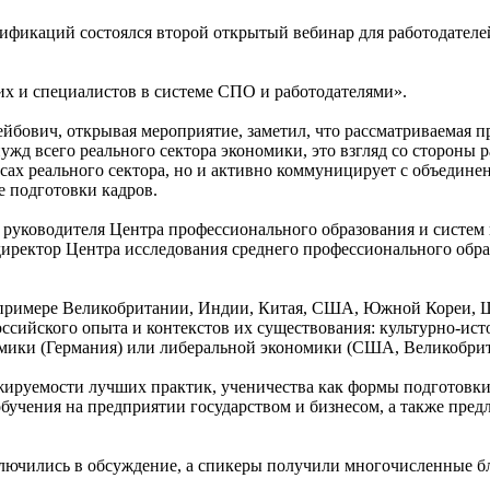
алификаций состоялся второй открытый вебинар для работодател
их и специалистов в системе СПО и работодателями».
бович, открывая мероприятие, заметил, что рассматриваемая про
нужд всего реального сектора экономики, это взгляд со стороны
есах реального сектора, но и активно коммуницирует с объедин
е подготовки кадров.
 руководителя Центра профессионального образования и систе
иректор Центра исследования среднего профессионального об
примере Великобритании, Индии, Китая, США, Южной Кореи, Шв
сийского опыта и контекстов их существования: культурно-исто
ики (Германия) или либеральной экономики (США, Великобритан
ируемости лучших практик, ученичества как формы подготовки 
бучения на предприятии государством и бизнесом, а также пре
ключились в обсуждение, а спикеры получили многочисленные б