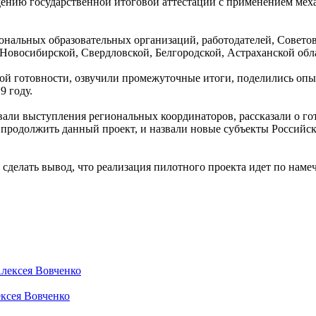
дению государственной итоговой аттестации с применением мех
сиональных образовательных организаций, работодателей, Сове
 Новосибирской, Свердловской, Белгородской, Астраханской обл
й готовности, озвучили промежуточные итоги, поделились опы
9 году.
и выступления региональных координаторов, рассказали о гото
продолжить данный проект, и назвали новые субъекты Российс
елать вывод, что реализация пилотного проекта идет по намеч
ексея Вовченко