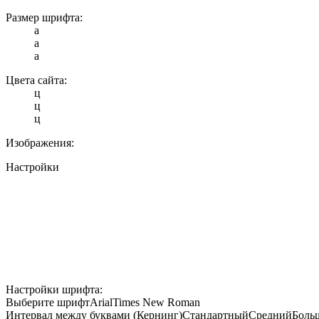
Размер шрифта:
a
a
a
Цвета сайта:
ц
ц
ц
Изображения:
Настройки
Настройки шрифта:
Выберите шрифт
Arial
Times New Roman
Интервал между буквами (Кернинг)
Стандартный
Средний
Боль