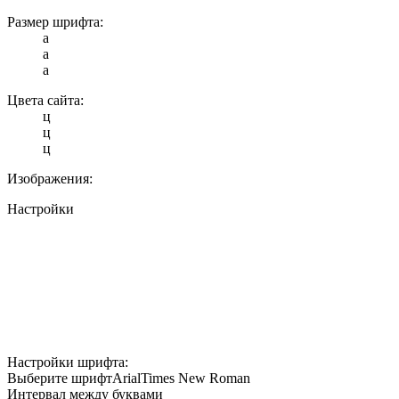
Размер шрифта:
a
a
a
Цвета сайта:
ц
ц
ц
Изображения:
Настройки
Настройки шрифта:
Выберите шрифт
Arial
Times New Roman
Интервал между буквами