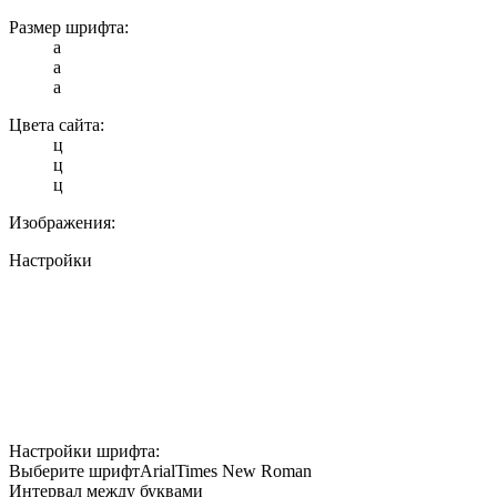
Размер шрифта:
a
a
a
Цвета сайта:
ц
ц
ц
Изображения:
Настройки
Настройки шрифта:
Выберите шрифт
Arial
Times New Roman
Интервал между буквами