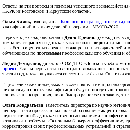
Ответы на эти вопросы и примеры успешного взаимодействия 
НАРК из Ростовской и Иркутской областей.
Ольга Клинк,
руководитель
Базового центра подготовки ка
квалификаций в рамках деловой программы ММСО-2020.
Первым в разговор включился
Денис Еремин,
руководитель сл
компания старается создать как можно более широкий диапазон
разработка оценочных средств, стажировки преподавателей и 
обучающихся по программам профессионального обучения и об
Лидия Демиденко
, директор ЧОУ ДПО «Донской учебно-метод
проект
. Уже на первых этапах это дает возможность оценить 
третий год, и уже ощущаются системные эффекты. Опыт показыв
Еще очень важна поддержка, а, может быть, и инициатива орган
независимую оценку квалификации будут проходить не только с
вопрос финансирования, но он быстро решился: по закону, запл
Ольга Кондратьева
, заместитель директора по научно-метод
непрерывного профессионального образования» акцентировала
недостаточно обладать качественными знаниями в профессиона
возникают проблемы. «Основным барьером к эффективному тру
корректировки своих профессиональных устремлений и стратег