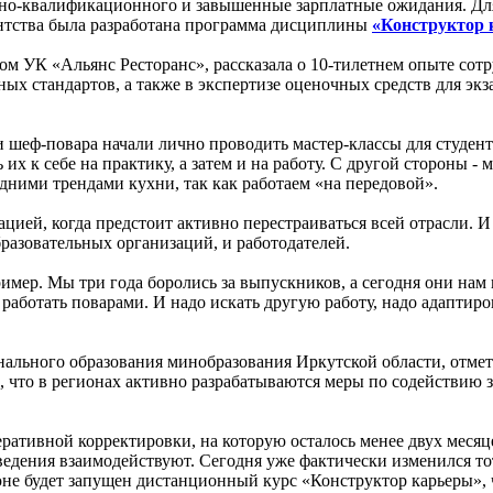
-квалификационного и завышенные зарплатные ожидания. Для р
ентства была разработана программа дисциплины
«Конструктор 
ом УК «Альянс Ресторанс», рассказала о 10-тилетнем опыте со
ых стандартов, а также в экспертизе оценочных средств для эк
еф-повара начали лично проводить мастер-классы для студентов
их к себе на практику, а затем и на работу. С другой стороны 
дними трендами кухни, так как работаем «на передовой».
ацией, когда предстоит активно перестраиваться всей отрасли. 
разовательных организаций, и работодателей.
имер. Мы три года боролись за выпускников, а сегодня они нам 
 работать поварами. И надо искать другую работу, надо адаптир
нального образования минобразования Иркутской области, отме
, что в регионах активно разрабатываются меры по содействию з
еративной корректировки, на которую осталось менее двух месяце
едения взаимодействуют. Сегодня уже фактически изменился тот
-июне будет запущен дистанционный курс «Конструктор карьеры»,