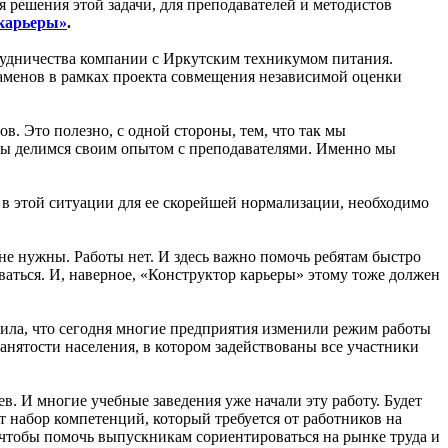
ешения этой задачи, для преподавателей и методистов
карьеры»
.
трудничества компании с Иркутским техникумом питания.
заменов в рамках проекта совмещения независимой оценки
. Это полезно, с одной стороны, тем, что так мы
- мы делимся своим опытом с преподавателями. Именно мы
И в этой ситуации для ее скорейшей нормализации, необходимо
не нужны. Работы нет. И здесь важно помочь ребятам быстро
оваться. И, наверное, «Конструктор карьеры» этому тоже должен
тила, что сегодня многие предприятия изменили режим работы
анятости населения, в котором задействованы все участники
в. И многие учебные заведения уже начали эту работу. Будет
 набор компетенций, который требуется от работников на
 чтобы помочь выпускникам сориентироваться на рынке труда и