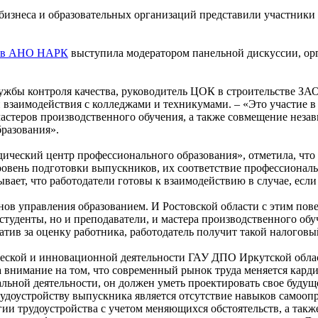
бизнеса и образовательных организаций представили участники
дров АНО НАРК
выступила модератором панельной дискуссии, ор
ужбы контроля качества, руководитель ЦОК в строительстве ЗАО
 взаимодействия с колледжами и техникумами. – «Это участие в
мастеров производственного обучения, а также совмещение нез
разования».
ический центр профессионального образования», отметила, что
уровень подготовки выпускников, их соответствие профессиональ
ает, что работодатели готовы к взаимодействию в случае, если 
ов управления образованием. И Ростовской области с этим повез
туденты, но и преподаватели, и мастера производственного обу
атив за оценку работника, работодатель получит такой налоговы
ической и инновационной деятельности ГАУ ДПО Иркутской обл
 внимание на том, что современный рынок труда меняется кард
льной деятельности, он должен уметь проектировать свое будущ
доустройству выпускника является отсутствие навыков самоопр
ии трудоустройства с учетом меняющихся обстоятельств, а также