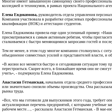
Многие имеют завышенную самооценку своего профессионально
колледжей и техникумов, в рамках проекта Национального аг
Елена Евдокимова,
руководитель отдела управления персонал
Компания участвовала в разработке отраслевых профессиональн
квалификации (НОК) и аттестации студентов.
Елена Евдокимова привела еще один успешный пример: «Наши ш
присматриваемся к самым активным ребятам, чтобы пригласить 
сталкиваемся с быстро меняющимися запросами гостей и после
Тем не менее, в этом году многие компании столкнулись с ситу
объединение совместных усилий и представителей власти, и об
«В жизни все меняется быстро и сегодняшняя ситуация тому пр
перестроиться. Скорее всего, в ближайшее время они не смогут
учить», - подчеркнула Елена Евдокимова.
Анастасия Гетманская,
начальник отдела среднего профессио
или значительно снизили объемы производства. Она рассказала
рынка труда.
«Все, что мы готовили для выпускников этого года, требует оп
актуализирован перечень предприятий, с которыми учебные зав
рабочем месте…, - рассказала Анастасия Гетманская. - В мае