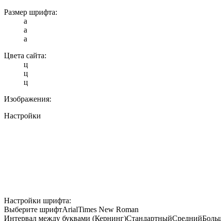
Размер шрифта:
a
a
a
Цвета сайта:
ц
ц
ц
Изображения:
Настройки
Настройки шрифта:
Выберите шрифт
Arial
Times New Roman
Интервал между буквами (Кернинг)
Стандартный
Средний
Боль