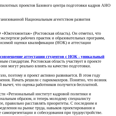
 пилотных проектов Базового центра подготовки кадров АНО
ганизованной Национальным агентством развития
 «Южтехмонтаж» (Ростовская область). Он отметил, что
 экспертизе рабочих практик и образовательных программ,
ависимой оценки квалификации (НОК) и аттестации
совмещение аттестации студентов с НОК - уникальный
ным стандартам. Ростовская область участвует в проекте
они могут реально влиять на качество подготовки.
ло, поэтому и проект активно развивается. В этом году
чения. Начать решили с парикмахеров. Понятно, что возник
й вычет, что оценка работников получится бесплатной.
асти «Региональный институт кадровой политики и
инальным образом, и теперь молодому специалисту
ее, правильно расставлять приоритеты. С последним и
еделения на рынке труда, навыков проектирования и
 самопрезентации и собеседования при трудоустройстве.