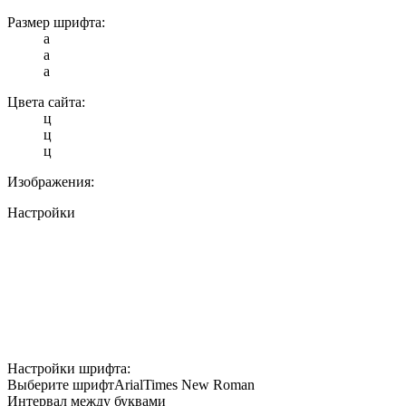
Размер шрифта:
a
a
a
Цвета сайта:
ц
ц
ц
Изображения:
Настройки
Настройки шрифта:
Выберите шрифт
Arial
Times New Roman
Интервал между буквами