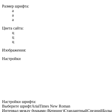
Размер шрифта:
a
a
a
Цвета сайта:
ц
ц
ц
Изображения:
Настройки
Настройки шрифта:
Выберите шрифт
Arial
Times New Roman
Интервал между буквами (Кернинг)
Стандартный
Средний
Боль