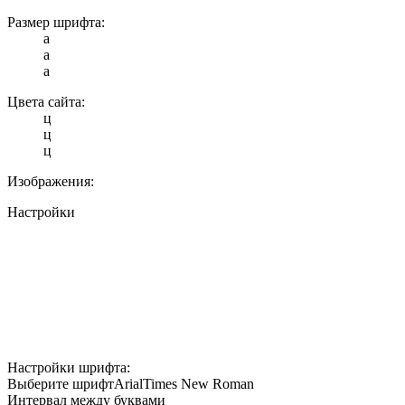
Размер шрифта:
a
a
a
Цвета сайта:
ц
ц
ц
Изображения:
Настройки
Настройки шрифта:
Выберите шрифт
Arial
Times New Roman
Интервал между буквами