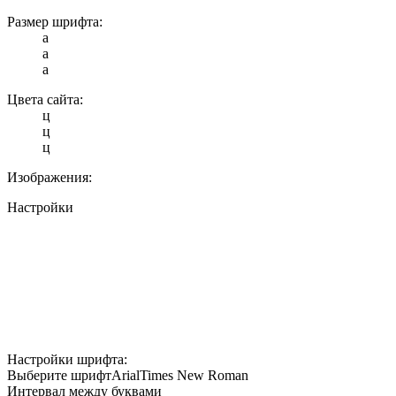
Размер шрифта:
a
a
a
Цвета сайта:
ц
ц
ц
Изображения:
Настройки
Настройки шрифта:
Выберите шрифт
Arial
Times New Roman
Интервал между буквами