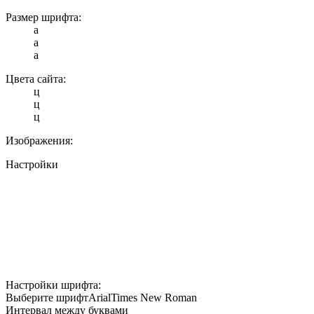
Размер шрифта:
a
a
a
Цвета сайта:
ц
ц
ц
Изображения:
Настройки
Настройки шрифта:
Выберите шрифт
Arial
Times New Roman
Интервал между буквами