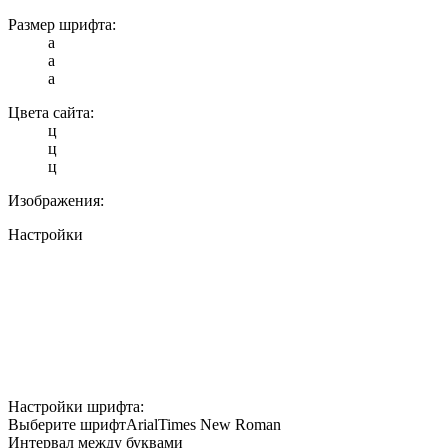
Размер шрифта:
a
a
a
Цвета сайта:
ц
ц
ц
Изображения:
Настройки
Настройки шрифта:
Выберите шрифт
Arial
Times New Roman
Интервал между буквами