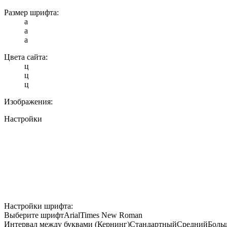
Размер шрифта:
a
a
a
Цвета сайта:
ц
ц
ц
Изображения:
Настройки
Настройки шрифта:
Выберите шрифт
Arial
Times New Roman
Интервал между буквами (Кернинг)
Стандартный
Средний
Боль