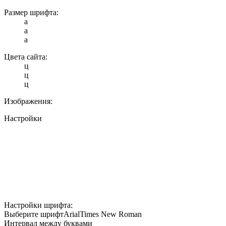
Размер шрифта:
a
a
a
Цвета сайта:
ц
ц
ц
Изображения:
Настройки
Настройки шрифта:
Выберите шрифт
Arial
Times New Roman
Интервал между буквами