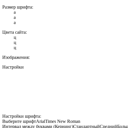
Размер шрифта:
a
a
a
Цвета сайта:
ц
ц
ц
Изображения:
Настройки
Настройки шрифта:
Выберите шрифт
Arial
Times New Roman
Интервал между буквами (Кернинг)
Стандартный
Средний
Боль