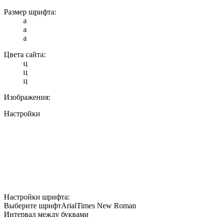
Размер шрифта:
a
a
a
Цвета сайта:
ц
ц
ц
Изображения:
Настройки
Настройки шрифта:
Выберите шрифт
Arial
Times New Roman
Интервал между буквами