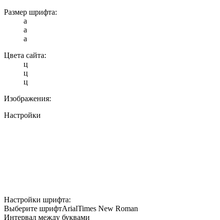
Размер шрифта:
a
a
a
Цвета сайта:
ц
ц
ц
Изображения:
Настройки
Настройки шрифта:
Выберите шрифт
Arial
Times New Roman
Интервал между буквами