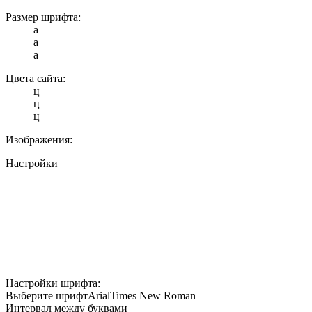
Размер шрифта:
a
a
a
Цвета сайта:
ц
ц
ц
Изображения:
Настройки
Настройки шрифта:
Выберите шрифт
Arial
Times New Roman
Интервал между буквами