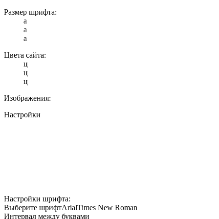
Размер шрифта:
a
a
a
Цвета сайта:
ц
ц
ц
Изображения:
Настройки
Настройки шрифта:
Выберите шрифт
Arial
Times New Roman
Интервал между буквами