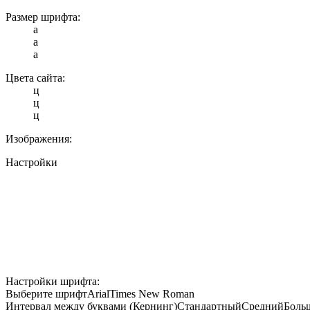
Размер шрифта:
a
a
a
Цвета сайта:
ц
ц
ц
Изображения:
Настройки
Настройки шрифта:
Выберите шрифт
Arial
Times New Roman
Интервал между буквами (Кернинг)
Стандартный
Средний
Боль