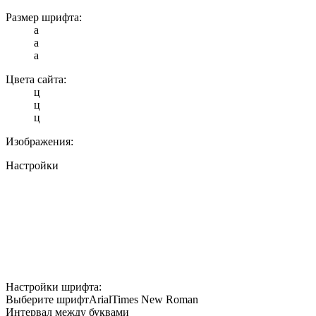
Размер шрифта:
a
a
a
Цвета сайта:
ц
ц
ц
Изображения:
Настройки
Настройки шрифта:
Выберите шрифт
Arial
Times New Roman
Интервал между буквами