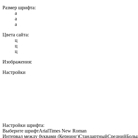
Размер шрифта:
a
a
a
Цвета сайта:
ц
ц
ц
Изображения:
Настройки
Настройки шрифта:
Выберите шрифт
Arial
Times New Roman
Интервал между буквами (Кернинг)
Стандартный
Средний
Боль