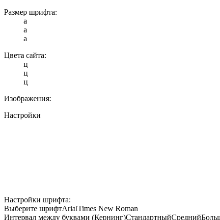
Размер шрифта:
a
a
a
Цвета сайта:
ц
ц
ц
Изображения:
Настройки
Настройки шрифта:
Выберите шрифт
Arial
Times New Roman
Интервал между буквами (Кернинг)
Стандартный
Средний
Боль