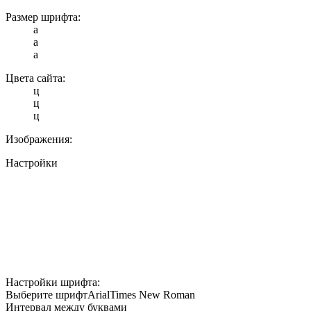
Размер шрифта:
a
a
a
Цвета сайта:
ц
ц
ц
Изображения:
Настройки
Настройки шрифта:
Выберите шрифт
Arial
Times New Roman
Интервал между буквами