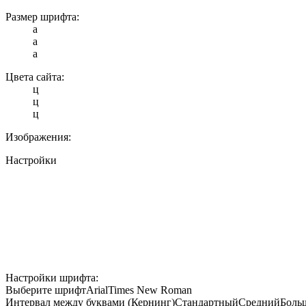
Размер шрифта:
a
a
a
Цвета сайта:
ц
ц
ц
Изображения:
Настройки
Настройки шрифта:
Выберите шрифт
Arial
Times New Roman
Интервал между буквами (Кернинг)
Стандартный
Средний
Боль