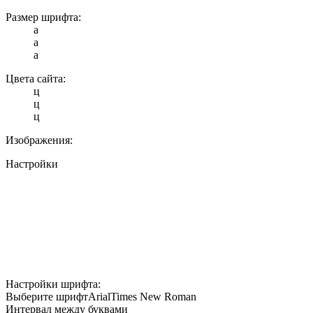
Размер шрифта:
a
a
a
Цвета сайта:
ц
ц
ц
Изображения:
Настройки
Настройки шрифта:
Выберите шрифт
Arial
Times New Roman
Интервал между буквами