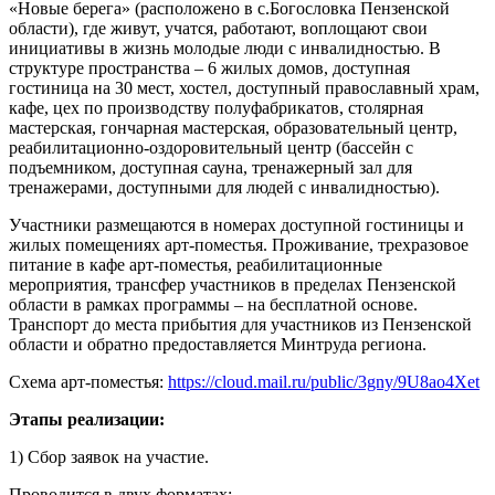
«Новые берега» (расположено в с.Богословка Пензенской
области), где живут, учатся, работают, воплощают свои
инициативы в жизнь молодые люди с инвалидностью. В
структуре пространства – 6 жилых домов, доступная
гостиница на 30 мест, хостел, доступный православный храм,
кафе, цех по производству полуфабрикатов, столярная
мастерская, гончарная мастерская, образовательный центр,
реабилитационно-оздоровительный центр (бассейн с
подъемником, доступная сауна, тренажерный зал для
тренажерами, доступными для людей с инвалидностью).
Участники размещаются в номерах доступной гостиницы и
жилых помещениях арт-поместья. Проживание, трехразовое
питание в кафе арт-поместья, реабилитационные
мероприятия, трансфер участников в пределах Пензенской
области в рамках программы – на бесплатной основе.
Транспорт до места прибытия для участников из Пензенской
области и обратно предоставляется Минтруда региона.
Схема арт-поместья:
https://cloud.mail.ru/public/3gny/9U8ao4Xet
Этапы реализации:
1) Сбор заявок на участие.
Проводится в двух форматах: