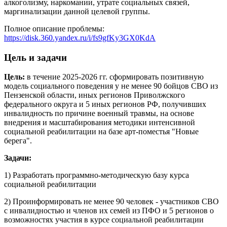
алкоголизму, наркомании, утрате социальных связей,
маргинализации данной целевой группы.
Полное описание проблемы:
https://disk.360.yandex.ru/i/fs9gfKy3GX0KdA
Цель и задачи
Цель:
в течение 2025-2026 гг. сформировать позитивную
модель социального поведения у не менее 90 бойцов СВО из
Пензенской области, иных регионов Приволжского
федерального округа и 5 иных регионов РФ, получивших
инвалидность по причине военный травмы, на основе
внедрения и масштабирования методики интенсивной
социальной реабилитации на базе арт-поместья "Новые
берега".
Задачи:
1) Разработать программно-методическую базу курса
социальной реабилитации
2) Проинформировать не менее 90 человек - участников СВО
с инвалидностью и членов их семей из ПФО и 5 регионов о
возможностях участия в курсе социальной реабилитации