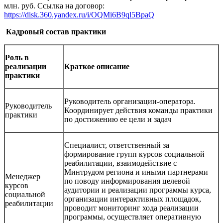
млн. руб. Ссылка на договор:
https://disk.360.yandex.ru/i/OQMi6B9ql5BpaQ
Кадровый состав практики
Роль в
реализации
Краткое описание
практики
Руководитель организации-оператора.
Руководитель
Координирует действия команды практики
практики
по достижению ее цели и задач
Специалист, ответственный за
формирование групп курсов социальной
реабилитации, взаимодействие с
Минтрудом региона и иными партнерами
Менеджер
по поводу информирования целевой
курсов
аудитории и реализации программы курса,
социальной
организации интерактивных площадок,
реабилитации
проводит мониторинг хода реализации
программы, осуществляет оперативную