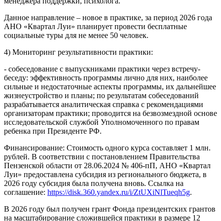
менеджера поддержки, психолога.
Данное направление – новое в практике, за период 2026 года
АНО «Квартал Луи» планирует провести бесплатные
социальные туры для не менее 50 человек.
4) Мониторинг результативности практики:
- собеседование с выпускниками практики через встречу-
беседу: эффективность программы лично для них, наиболее
сильные и недостаточные аспекты программы, их дальнейшее
жизнеустройство и планы; по результатам собеседований
разрабатывается аналитическая справка с рекомендациями
организаторам практики; проводится на безвозмездной основе
исследовательской службой Уполномоченного по правам
ребенка при Президенте РФ.
Финансирование: Стоимость одного курса составляет 1 млн.
рублей. В соответствии с постановлением Правительства
Пензенской области от 28.06.2024 № 406-пП, АНО «Квартал
Луи» предоставлена субсидия из регионального бюджета, в
2026 году субсидия была получена вновь. Ссылка на
соглашение:
https://disk.360.yandex.ru/i/ZtUXiNlTueqh5g
.
В 2026 году был получен грант Фонда президентских грантов
на масштабирование сложившейся практики в размере 12