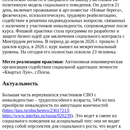
позитивную модель социального поведения. Он длится 21
день, включает проживание в арт-поместье «Новые берега»,
физическую, психологическую, трудовую реабилитацию,
содействие в решении индивидуальных вопросов, связанных
с наличием у участников инвалидности, сопровождение после
курса. Фишкой практики стала программа по разработке и
защите бизнес-идей для заключения социального контракта с
Минтрудом региона. В период до апреля 2026 г. прошло 3
циклов курса, в 2026 г. курс вышел на межрегиональный
уровень. На сегодня его полностью освоили 23 человека.
Место реализации практики:
Автономная некоммерческая
организация содействия социальной адаптации личности
«Квартал Луи», г.Пенза.
Актуальность
Большая часть вернувшихся участников СВО с
инвалидностью – трудоспособного возраста, 54% из них
приобрели инвалидность по ампутации конечностей
(
https://tass.ru/obschestvo/23617213
;
https://www.interfax.ru/russia/926239
). Это ведет к смене их
социального поведения на асоциальный тип: они не видят
перед собой перспектив для социального роста, что ведет к