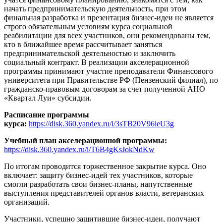
начать предпринимательскую деятельность, при этом
финальная разработка и презентация бизнес-идеи не является
строго обязательным условиям курса социальной
реабилитации для всех участников, они рекомендованы тем,
кто в ближайшее время рассчитывает заняться
предпринимательской деятельностью и заключить
социальный контракт. В реализации акселерационной
программы принимают участие преподаватели Финансового
университета при Правительстве РФ (Пензенский филиал), по
гражданско-правовым договорам за счет полученной АНО
«Квартал Луи» субсидии.
Расписание программы
курса:
https://disk.360.yandex.ru/i/3sTB20V96ieU3g
Учебный план акселерационной программы:
https://disk.360.yandex.ru/i/T6B4gKsJokNdKw
По итогам проводится торжественное закрытие курса. Оно
включает: защиту бизнес-идей тех участников, которые
смогли разработать свои бизнес-планы, напутственные
выступления представителей органов власти, ветеранских
организаций.
Участники, успешно защитившие бизнес-идеи, получают