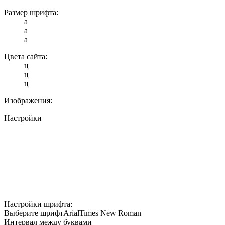
Размер шрифта:
a
a
a
Цвета сайта:
ц
ц
ц
Изображения:
Настройки
Настройки шрифта:
Выберите шрифт
Arial
Times New Roman
Интервал между буквами