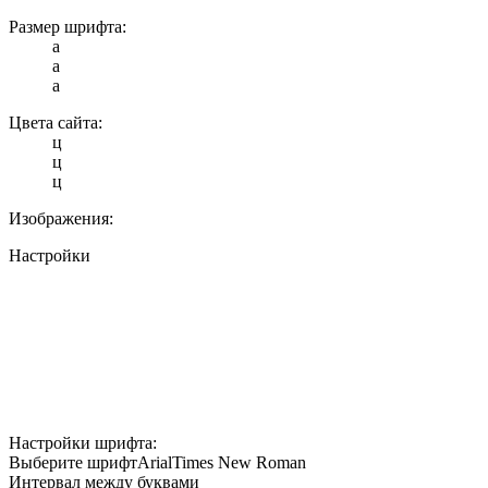
Размер шрифта:
a
a
a
Цвета сайта:
ц
ц
ц
Изображения:
Настройки
Настройки шрифта:
Выберите шрифт
Arial
Times New Roman
Интервал между буквами