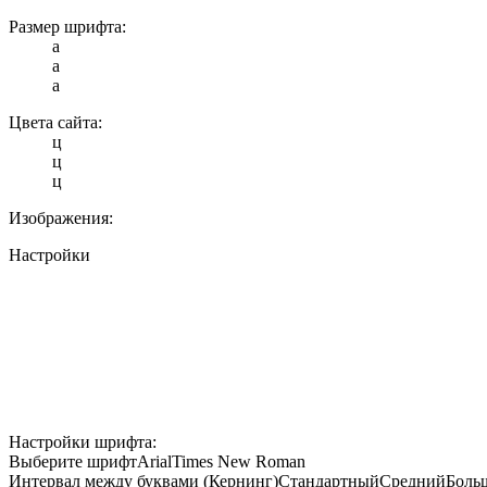
Размер шрифта:
a
a
a
Цвета сайта:
ц
ц
ц
Изображения:
Настройки
Настройки шрифта:
Выберите шрифт
Arial
Times New Roman
Интервал между буквами (Кернинг)
Стандартный
Средний
Боль