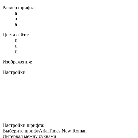
Размер шрифта:
a
a
a
Цвета сайта:
ц
ц
ц
Изображения:
Настройки
Настройки шрифта:
Выберите шрифт
Arial
Times New Roman
Интервал между буквами