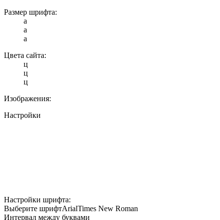
Размер шрифта:
a
a
a
Цвета сайта:
ц
ц
ц
Изображения:
Настройки
Настройки шрифта:
Выберите шрифт
Arial
Times New Roman
Интервал между буквами