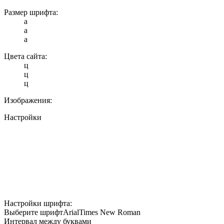
Размер шрифта:
a
a
a
Цвета сайта:
ц
ц
ц
Изображения:
Настройки
Настройки шрифта:
Выберите шрифт
Arial
Times New Roman
Интервал между буквами